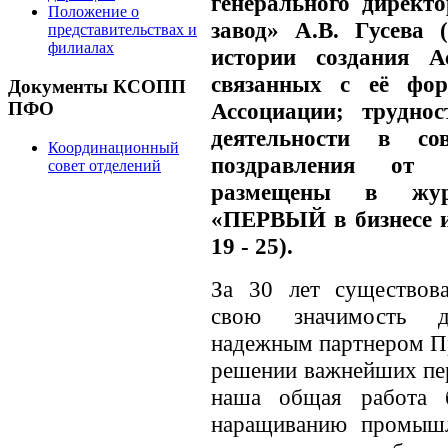
генерального дирек
Положение о
завод» А.В. Гусева
представительствах и
филиалах
истории создания А
связанных с её фор
Документы КСОПП
Ассоциации; трудно
ПФО
деятельности в со
Координационный
поздравления от
совет отделений
размещены в жур
«ПЕРВЫЙ в бизнесе и
19 - 25).
За 30 лет существов
свою значимость дл
надежным партнером Пр
решении важнейших пер
наша общая работа б
наращиванию промышл