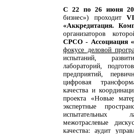
С 22 по 26 июня 20
бизнес») проходит
V
«Аккредитация. Ком
организаторов кото
СРСО - Ассоциация «
фокусе деловой прог
испытаний, разви
лабораторий, подгот
предприятий, первич
цифровая трансформ
качества и координаци
проекта «Новые мате
экспертные простра
испытательных ла
межотраслевые диску
качества: аудит упра