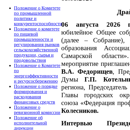
Положение о Комитете
Дра
по промышленной
политике и
06 августа 2026 г
конкурентоспособности
Положение о комитете
юбилейное Общее соб
по пищевой
(далее – Собрание),
промышленности и
регулирования рынков
образования Ассоц
сельскохозяйственной
Самарской области»
продукции, сырья и
продовольствия
мероприятие приглашен
Положение о Комитете
В.А. Федорищев
, Пре
по
энергоэффективности
Думы
Г.П. Котельн
и ресурсосбережению
региона, Председател
Положение о порядке
формирования и
Главы городских окр
расходования
союза «Федерация про
финансовых средств
Положение о
Колесников.
ревизионной комиссии
Положение об
Интервью Прези
исполнительной
дирекции