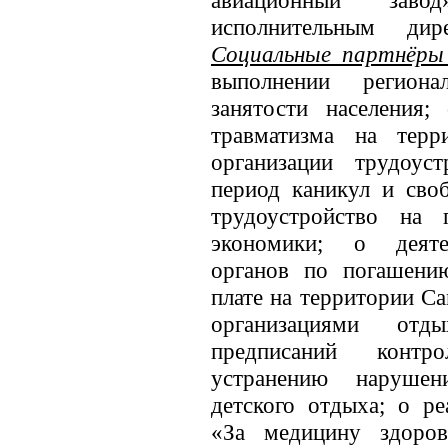
авиационный завод
исполнительным ди
Социальные партнёры
выполнении региона
занятости населения;
травматизма на терр
организации трудоус
период каникул и сво
трудоустройство на 
экономики; о деяте
органов по погашени
плате на территории С
организациями от
предписаний контр
устранению нарушен
детского отдыха; о р
«За медицину здоров