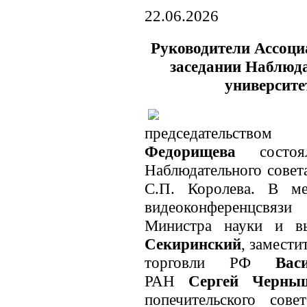
22.06.2026
Руководители Ассоц
заседании Наблюда
университе
председательст
Федорищева
состоял
Наблюдательного совет
С.П. Королева. В м
видеоконференцсвязи
Министра науки и в
Секиринский
, замест
торговли РФ
Ва
РАН
Сергей Черны
попечительского сове