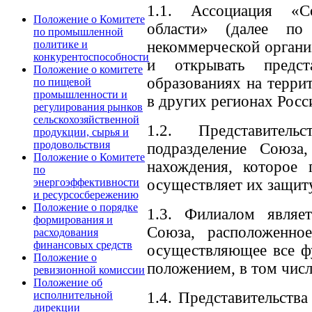
1.1. Ассоциация «С
Положение о Комитете
области» (далее по
по промышленной
некоммерческой органи
политике и
конкурентоспособности
и открывать предст
Положение о комитете
образованиях на терри
по пищевой
промышленности и
в других регионах Росс
регулирования рынков
сельскохозяйственной
1.2. Представитель
продукции, сырья и
продовольствия
подразделение Союза
Положение о Комитете
нахождения, которое 
по
осуществляет их защит
энергоэффективности
и ресурсосбережению
Положение о порядке
1.3. Филиалом являет
формирования и
Союза, расположенно
расходования
финансовых средств
осуществляющее все ф
Положение о
положением, в том числ
ревизионной комиссии
Положение об
1.4. Представительств
исполнительной
дирекции