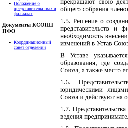
прекращают свою деят
Положение о
общего собрания члено
представительствах и
филиалах
1.5. Решение о создан
Документы КСОПП
представительств и ф
ПФО
необходимость внесени
Координационный
изменений в Устав Союз
совет отделений
В Уставе указываетс
образования, где созд
Союза, а также место е
1.6. Представитель
юридическими лицам
Союза и действуют на 
1.7. Представительств
ведения предпринимате