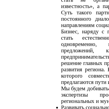
известность», а п
Суть такого парт
постоянного диал
направлениям соци
Бизнес, наряду с
стать естестве
одновременно, 
предложений, 
предприниматель
решение главных п
развития региона.
которого совмес
предлагаются пути 
Мы будем добиватьс
экспертизы пр
региональных и мун
Развивать социальн