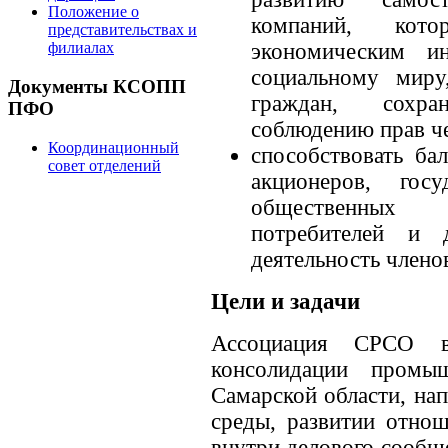
Положение о
компаний, кото
представительствах и
экономическим ин
филиалах
социальному миру
Документы КСОПП
граждан, сохр
ПФО
соблюдению прав че
Координационный
способствовать ба
совет отделений
акционеров, госу
общественных 
потребителей и 
деятельность член
Цели и задачи
Ассоциация СРСО в
консолидации промы
Самарской области, на
среды, развитии отнош
внутри делового сообщ