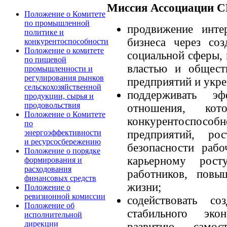
Миссия Ассоциации 
Положение о Комитете
по промышленной
продвижение инте
политике и
бизнеса через со
конкурентоспособности
Положение о комитете
социальной сферы, 
по пищевой
властью и общест
промышленности и
регулирования рынков
предприятий и укр
сельскохозяйственной
поддерживать эф
продукции, сырья и
продовольствия
отношения, кот
Положение о Комитете
конкурентоспосо
по
предприятий, рос
энергоэффективности
и ресурсосбережению
безопасности раб
Положение о порядке
карьерному рост
формирования и
расходования
работников, пов
финансовых средств
жизни;
Положение о
ревизионной комиссии
содействовать со
Положение об
стабильного экон
исполнительной
дирекции
развитию самос