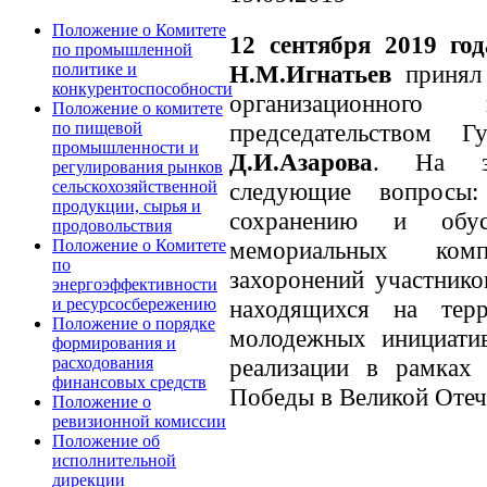
Положение о Комитете
12 сентября 2019 год
по промышленной
Н.М.Игнатьев
принял 
политике и
конкурентоспособности
организационног
Положение о комитете
председательством Г
по пищевой
промышленности и
Д.И.Азарова
. На за
регулирования рынков
следующие вопросы
сельскохозяйственной
продукции, сырья и
сохранению и обуст
продовольствия
мемориальных комп
Положение о Комитете
по
захоронений участнико
энергоэффективности
находящихся на тер
и ресурсосбережению
Положение о порядке
молодежных инициатив
формирования и
реализации в рамках
расходования
финансовых средств
Победы в Великой Отеч
Положение о
ревизионной комиссии
Положение об
исполнительной
дирекции