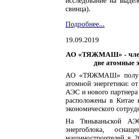
исследование на выдел
свинца).
Подробнее...
19.09.2019
АО «ТЯЖМАШ» - член
две атомные 
АО «ТЯЖМАШ» получи
атомной энергетики: о
АЭС и нового партнер
расположены в Китае 
экономического сотрудн
На Тяньваньской АЭ
энергоблока, оснащ
машиностроителей в 20