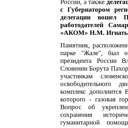
России, а также
делега
с Губернатором рег
делегации вошел П
работодателей Сама
«АКОМ» Н.М. Игнать
Памятник, расположен
парке "Жале", был 
президента России В
Словении Борута Пахор
участникам словенск
освободительного д
комплекс дополнится 
которого - газовая го
Вопрос об укреплен
сохранения истори
гуманитарной помощ