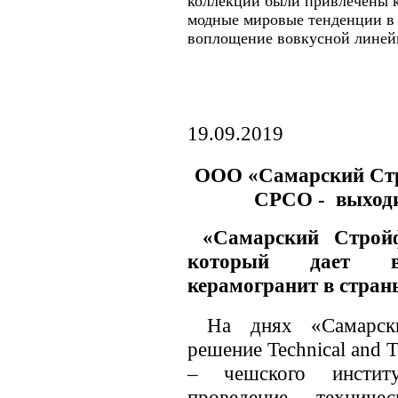
коллекции были привлечены к
модные мировые тенденции в 
воплощение во
вкусной линей
19.09.2019
ООО «Самарский Стр
СРСО - выходи
«Самарский Стройф
который дает воз
керамогранит в стран
На днях «Самарски
решение Technical and Te
– чешского инстит
проведение техниче