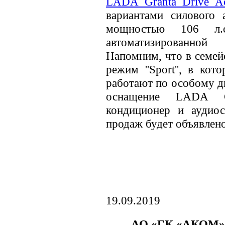
LADA Granta Drive Ac
вариантами силового а
мощностью 106 л.
автоматизированной
Напомним, что в семе
режим ''Sport'', в ко
работают по особому д
оснащение LADA G
кондиционер и аудиос
продаж будет объявлен
19.09.2019
АО «ГК «АКОМ» 