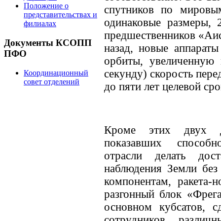
Положение о
спутников по мировы
представительствах и
одинаковые размеры, 2
филиалах
предшественников «Аис
Документы КСОПП
назад, новые аппараты
ПФО
орбиты, увеличенную 
секунду) скорость пере
Координационный
совет отделений
до пяти лет целевой ср
Кроме этих двух д
показавших способн
отрасли делать дос
наблюдения Земли без
компонентам, ракета-н
разгонный блок «Фрега
основном кубсатов, с
сотрудников различн