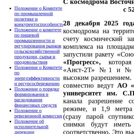
С космодрома Восточн
с 5
Положение о Комитете
по промышленной
политике и
28 декабря 2025 год
конкурентоспособности
космодрома на террит
Положение о комитете
по пищевой
счету космический за
промышленности и
комплекса на площад
регулирования рынков
сельскохозяйственной
запустили ракету «Сою
продукции, сырья и
«Прогресс»,
которая
продовольствия
Положение о Комитете
«Аист-2Т» №1 и №2,
по
высоким разрешением. 
энергоэффективности
и ресурсосбережению
совместно ведут
АО «
Положение о порядке
университет им. С.П
формирования и
канала разрешение 
расходования
финансовых средств
режиме, и 1,9 метра
Положение о
(сразу парой спутник
ревизионной комиссии
Положение об
снимки будут иметь
исполнительной
соответственно. Это вы
дирекции