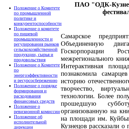
ПАО "ОДК-Кузнец
Положение о Комитете
фестива
по промышленной
политике и
конкурентоспособности
Положение о комитете
по пищевой
Самарское предприя
промышленности и
Объединенную двига
регулирования рынков
сельскохозяйственной
Госкорпорации Ро
продукции, сырья и
межрегионального книж
продовольствия
Интерактивная площ
Положение о Комитете
по
познакомила самарце
энергоэффективности
историю отечественног
и ресурсосбережению
Положение о порядке
творчество, виртуал
формирования и
технологии. Более пол
расходования
финансовых средств
прошедшую суббот
Положение о
организованную на кн
ревизионной комиссии
Положение об
на площади им. Куйбы
исполнительной
Кузнецов рассказали о
дирекции