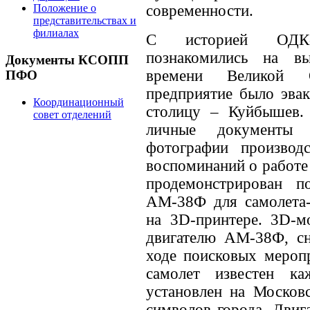
современности.
Положение о
представительствах и
филиалах
С историей ОДК-К
познакомились на вы
Документы КСОПП
времени Великой О
ПФО
предприятие было эва
Координационный
столицу – Куйбышев.
совет отделений
личные документы р
фотографии производс
воспоминаний о работе 
продемонстрирован п
АМ-38Ф для самолета-
на 3D-принтере. 3D-м
двигателю АМ-38Ф, сн
ходе поисковых меропр
самолет известен 
установлен на Москов
символов города. Двиг