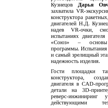
Кузнецов
Дарья Овч
захватила VR-экскурси
конструктора ракетных
двигателей Н.Д. Кузне
надев VR-очки, см
испытаниях двигателя 
«Союз» – основы 
программы. Испытания 
и самый зрелищный эта
надежность изделия.
Гости площадки та
конструктора, соз
двигателя в CAD-прогр
детали на 3D-принт
реверс-инжиниринг 
действующими тех