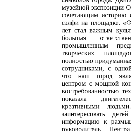
музейной экспозиции О
сочетающим историю и
сэлфи на площадке. «Ф
лет стал важным куль
большая ответств
промышленным пред
творческих площадо
полностью придуманна
сотрудниками, с одно
что наш город явл
центром с мощной кон
востребованностью тех
показала двигател
креативными людьми
заинтересовать дет
информацию к размыш
руководитель Цент