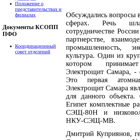
Положение о
представительствах и
Обсуждались вопросы в
филиалах
сферах. Речь шла
Документы КСОПП
сотрудничестве России
ПФО
партнерстве, взаимод
Координационный
промышленность, эне
совет отделений
культура. Один из кру
котором принимает
Электрощит Самара, - 
Это первая атомна
Электрощит Самара явл
для данного объекта.
Египет комплектные ра
СЭЩ-80Н и низковол
НКУ-СЭЩ-МВ.
Дмитрий Куприянов, г