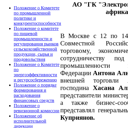
АО "ГК "Электро
Положение о Комитете
африка
по промышленной
политике и
конкурентоспособности
Положение о комитете
по пищевой
В Москве с 12 по 14 
промышленности и
Совместной Россий
регулирования рынков
сельскохозяйственной
торговому, экономич
продукции, сырья и
сотрудничеству под
продовольствия
промышленности
Положение о Комитете
по
Федерации
Антона Ал
энергоэффективности
внешней торговли 
и ресурсосбережению
Положение о порядке
господина
Хасана Ал
формирования и
представители министе
расходования
финансовых средств
а также бизнес-соо
Положение о
представлял генераль
ревизионной комиссии
Положение об
Куприянов.
исполнительной
дирекции