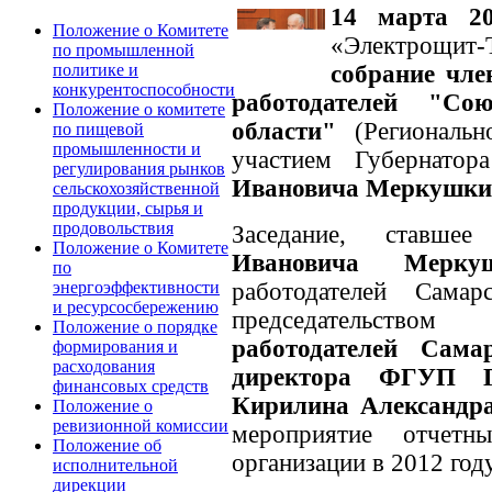
14 марта 20
Положение о Комитете
«Электрощит
по промышленной
собрание чле
политике и
конкурентоспособности
работодателей "Со
Положение о комитете
области"
(Региональн
по пищевой
промышленности и
участием Губернато
регулирования рынков
Ивановича Меркушки
сельскохозяйственной
продукции, сырья и
продовольствия
Заседание, ставш
Положение о Комитете
Ивановича Мерку
по
работодателей Сама
энергоэффективности
и ресурсосбережению
председательством
Положение о порядке
работодателей Сама
формирования и
расходования
директора ФГУП 
финансовых средств
Кирилина Александр
Положение о
ревизионной комиссии
мероприятие отчетн
Положение об
организации в 2012 году
исполнительной
дирекции