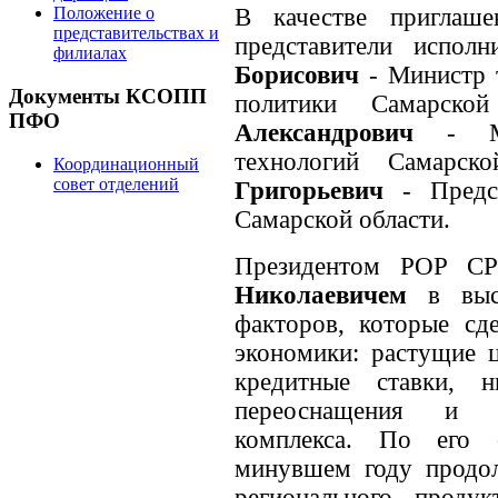
В качестве приглаше
Положение о
представительствах и
представители исполн
филиалах
Борисович
- Министр т
Документы КСОПП
политики Самарско
ПФО
Александрович
- Ми
технологий Самарск
Координационный
совет отделений
Григорьевич
- Предсе
Самарской области.
Президентом РОР С
Николаевичем
в выс
факторов, которые сд
экономики: растущие ц
кредитные ставки, н
переоснащения и м
комплекса. По его 
минувшем году продол
регионального проду