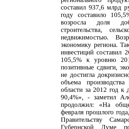
составил 937,6 млрд р
году составило 105,
возросла доля до
строительства, сель
недвижимостью. Воз
экономику региона. Та
инвестиций составил 2
105,5% к уровню 201
позитивные сдвиги, эк
не достигла докризисн
объема производств
области за 2012 год к
90,4%», - заметил Ал
продолжил: «На общ
февраля прошлого года
Правительству Сама
Губернской Думе п