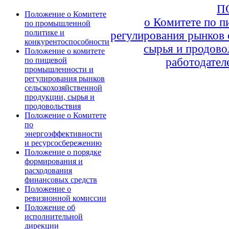
П
Положение о Комитете
о Комитете по 
по промышленной
политике и
регулирования рынков 
конкурентоспособности
сырья и продово
Положение о комитете
работодател
по пищевой
промышленности и
регулирования рынков
сельскохозяйственной
продукции, сырья и
продовольствия
Положение о Комитете
по
энергоэффективности
и ресурсосбережению
Положение о порядке
формирования и
расходования
финансовых средств
Положение о
ревизионной комиссии
Положение об
исполнительной
дирекции